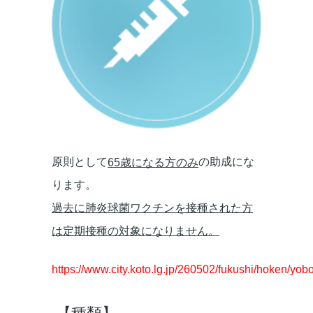
原則として
の助成にな
65歳になる方のみ
ります。
過去に肺炎球菌ワクチンを接種された方
は定期接種の対象になりません
。
https://www.city.koto.lg.jp/260502/fukushi/hoken/yob